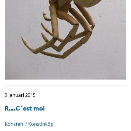
9 januari 2015
R….C´est moi
Konsten
/
Konstinköp