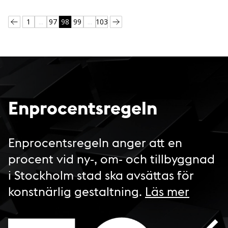
1
...
97
98
99
...
103
Enprocentsregeln
Enprocentsregeln anger att en
procent vid ny-, om- och tillbyggnad
i Stockholm stad ska avsättas för
konstnärlig gestaltning.
Läs mer