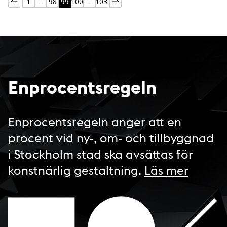
1
...
98
99
100
...
103
Enprocentsregeln
Enprocentsregeln anger att en
procent vid ny-, om- och tillbyggnad
i Stockholm stad ska avsättas för
konstnärlig gestaltning.
Läs mer