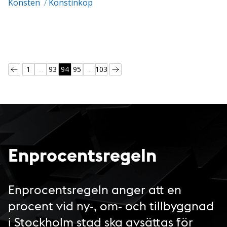
Konsten
/
Konstinköp
1
...
93
94
95
...
103
Enprocentsregeln
Enprocentsregeln anger att en
procent vid ny-, om- och tillbyggnad
i Stockholm stad ska avsättas för