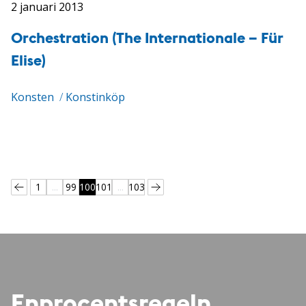
2 januari 2013
Orchestration (The Internationale – Für
Elise)
Konsten
/
Konstinköp
1
...
99
100
101
...
103
Enprocentsregeln