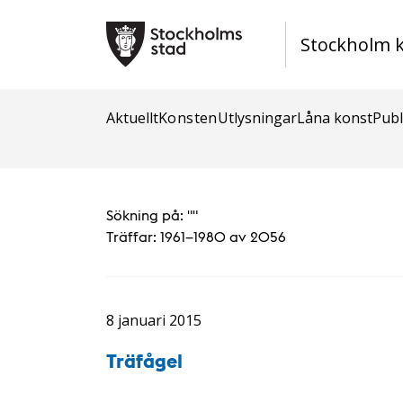
Stockholm 
Aktuellt
Konsten
Utlysningar
Låna konst
Publ
Sökning på: "
"
Träffar:
1961–1980 av 2056
8 januari 2015
Träfågel