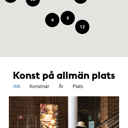
6
4
12
Konst på allmän plats
Allt
Konstnär
År
Plats