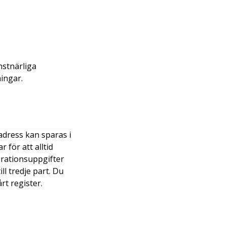
nstnärliga
ingar.
adress kan sparas i
 för att alltid
erationsuppgifter
l tredje part. Du
rt register.