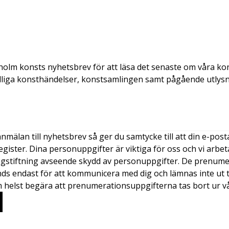
kholm konsts nyhetsbrev för att läsa det senaste om våra ko
fälliga konsthändelser, konstsamlingen samt pågående utlysn
mälan till nyhetsbrev så ger du samtycke till att din e-post
ister. Dina personuppgifter är viktiga för oss och vi arbetar
lagstiftning avseende skydd av personuppgifter. De prenum
ds endast för att kommunicera med dig och lämnas inte ut til
m helst begära att prenumerationsuppgifterna tas bort ur vå