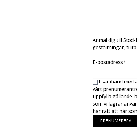
Anmäl dig till Stoc
gestaltningar, till
E-postadress*
I samband med an
vårt prenumerantreg
uppfylla gällande 
som vi lagrar använ
har rätt att när so
PRENUMERERA