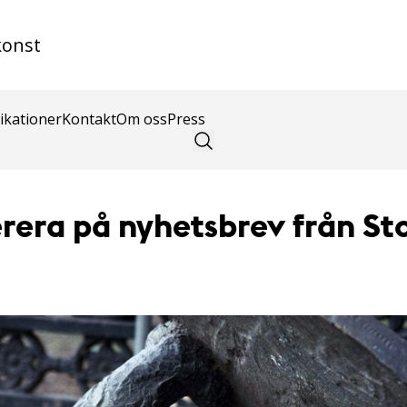
konst
ikationer
Kontakt
Om oss
Press
era på nyhetsbrev från S