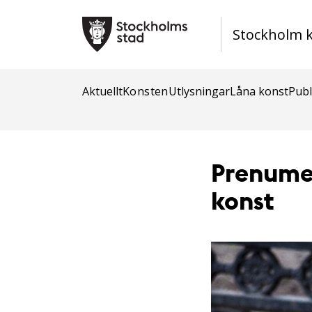
Stockholm 
Aktuellt
Konsten
Utlysningar
Låna konst
Publ
Prenumer
konst