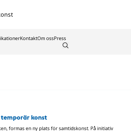
konst
ikationer
Kontakt
Om oss
Press
r temporär konst
ken, formas en ny plats för samtidskonst. På initiativ