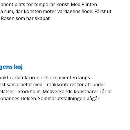
manent plats för temporär konst. Med Plinten
iga rum, där konsten möter vardagens flöde. Först ut
n Rosen som har skapat
gens kaj
nkt i arkitekturen och ornamenten längs
st samarbetat med Trafikkontoret för att under
latser i Stockholm. Medverkande konstnärer i år är
h Johannes Heldén. Sommarutställningen pågår