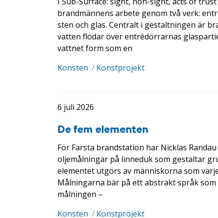
I Sub-Surface: sight, non-sight, acts of tr
brandmännens arbete genom två verk: entré
sten och glas. Centralt i gestaltningen är 
vatten flödar över entrédörrarnas glaspartier
vattnet form som en
Konsten
/
Konstprojekt
6 juli 2026
De fem elementen
För Farsta brandstation har Nicklas Randau
oljemålningar på linneduk som gestaltar gru
elementet utgörs av människorna som varje
Målningarna bär på ett abstrakt språk som bj
målningen –
Konsten
/
Konstprojekt