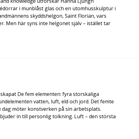
ust and knowledge utforskar Hanna Ljungh
dörrar i munblåst glas och en utomhusskulptur i
brandmännens skyddshelgon, Saint Florian, vars
. Men här syns inte helgonet själv – istället tar
 skapat De fem elementen: fyra storskaliga
ndelementen vatten, luft, eld och jord. Det femte
 dag möter konstverken på sin arbetsplats.
uder in till personlig tolkning. Luft – den största