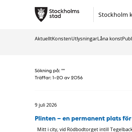
Stockholm 
Aktuellt
Konsten
Utlysningar
Låna konst
Publ
Sökning på: "
"
Träffar:
1–20 av 2056
9 juli 2026
Plinten – en permanent plats fö
Mitt i city, vid Rödbodtorget intill Tegelbac