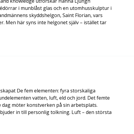
ust and knowledge utforskar Hanna Ljungh
dörrar i munblåst glas och en utomhusskulptur i
brandmännens skyddshelgon, Saint Florian, vars
. Men här syns inte helgonet själv – istället tar
 skapat De fem elementen: fyra storskaliga
ndelementen vatten, luft, eld och jord. Det femte
 dag möter konstverken på sin arbetsplats.
uder in till personlig tolkning. Luft – den största