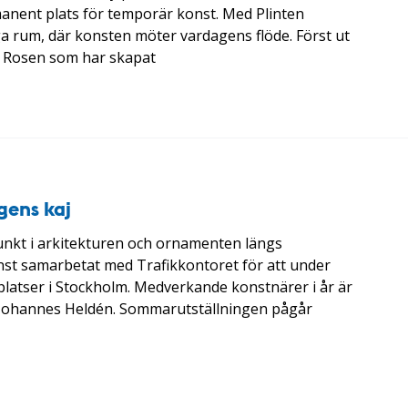
manent plats för temporär konst. Med Plinten
iga rum, där konsten möter vardagens flöde. Först ut
n Rosen som har skapat
gens kaj
nkt i arkitekturen och ornamenten längs
st samarbetat med Trafikkontoret för att under
latser i Stockholm. Medverkande konstnärer i år är
h Johannes Heldén. Sommarutställningen pågår