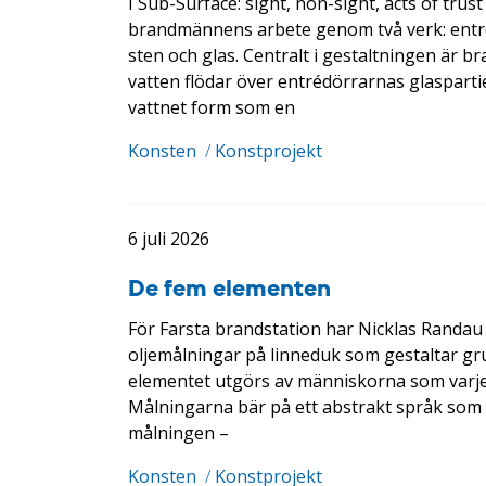
I Sub-Surface: sight, non-sight, acts of tr
brandmännens arbete genom två verk: entré
sten och glas. Centralt i gestaltningen är 
vatten flödar över entrédörrarnas glaspartier
vattnet form som en
Konsten
/
Konstprojekt
6 juli 2026
De fem elementen
För Farsta brandstation har Nicklas Randau
oljemålningar på linneduk som gestaltar gru
elementet utgörs av människorna som varje
Målningarna bär på ett abstrakt språk som bj
målningen –
Konsten
/
Konstprojekt