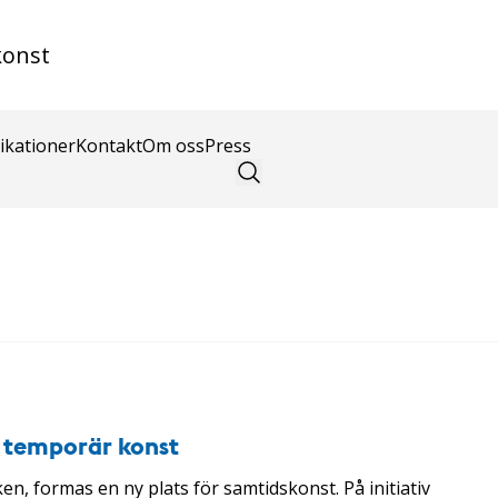
konst
ikationer
Kontakt
Om oss
Press
r temporär konst
ken, formas en ny plats för samtidskonst. På initiativ