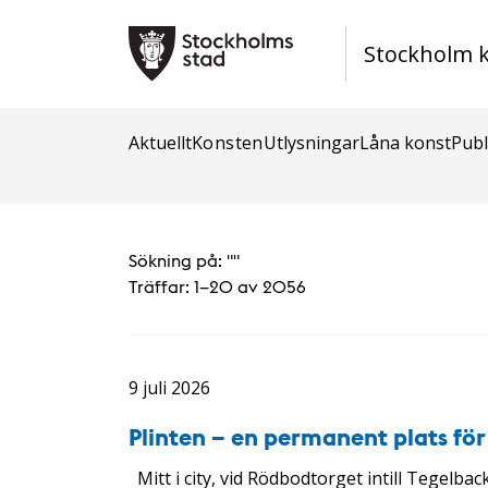
Stockholm 
Aktuellt
Konsten
Utlysningar
Låna konst
Publ
Sökning på: "
"
Träffar:
1–20 av 2056
9 juli 2026
Plinten – en permanent plats fö
Mitt i city, vid Rödbodtorget intill Tegelbac