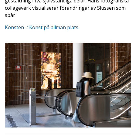
gestaltning i två självständiga delar. Hans fotografiska
collageverk visualiserar förändringar av Slussen som
spår
Konsten
/
Konst på allmän plats