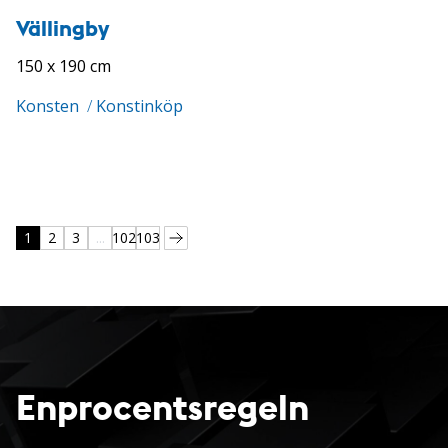
Vällingby
150 x 190 cm
Konsten
/
Konstinköp
1
2
3
...
102
103
Enprocentsregeln