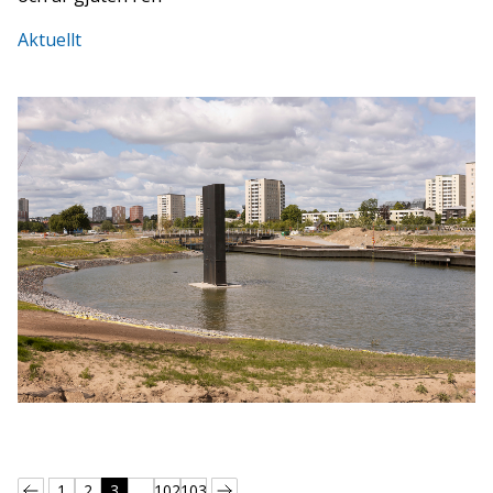
Aktuellt
1
2
3
...
102
103