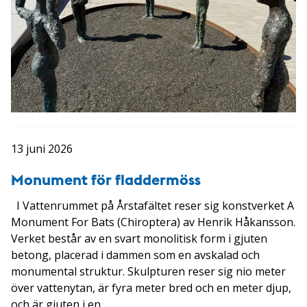
13 juni 2026
Monument för fladdermöss
I Vattenrummet på Årstafältet reser sig konstverket A
Monument For Bats (Chiroptera) av Henrik Håkansson.
Verket består av en svart monolitisk form i gjuten
betong, placerad i dammen som en avskalad och
monumental struktur. Skulpturen reser sig nio meter
över vattenytan, är fyra meter bred och en meter djup,
och är gjuten i en