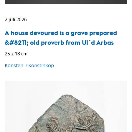
2 juli 2026
A house devoured is a grave prepared
&#8211; old proverb from Ul´d Arbas
25 x 18 cm
Konsten
/
Konstinköp