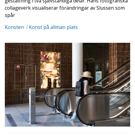
gestaltning i två självständiga delar. Hans fotografiska
collageverk visualiserar förändringar av Slussen som
spår
Konsten
/
Konst på allmän plats