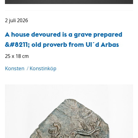
2 juli 2026
A house devoured is a grave prepared
&#8211; old proverb from Ul´d Arbas
25 x 18 cm
Konsten
/
Konstinköp