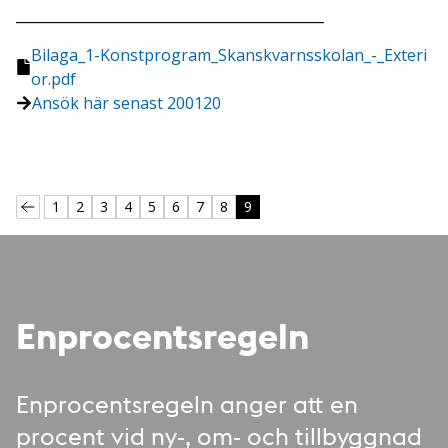
____________________________________________
Bilaga_1-Konstprogram_Skanskvarnsskolan_-_Exteri
or.pdf
Ansök här senast
200120
1
2
3
4
5
6
7
8
9
Enprocentsregeln
Enprocentsregeln anger att en
procent vid ny-, om- och tillbyggnad