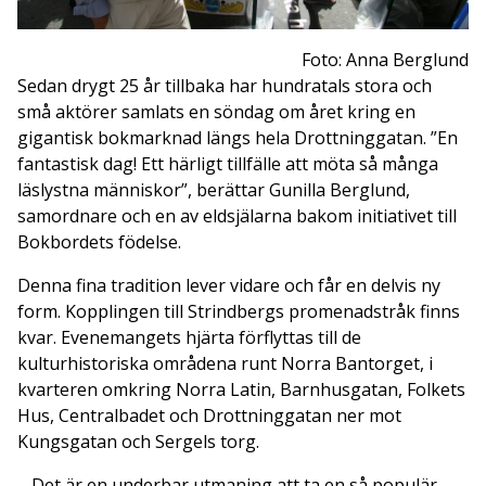
Foto: Anna Berglund
Sedan drygt 25 år tillbaka har hundratals stora och
små aktörer samlats en söndag om året kring en
gigantisk bokmarknad längs hela Drottninggatan. ”En
fantastisk dag! Ett härligt tillfälle att möta så många
läslystna människor”, berättar Gunilla Berglund,
samordnare och en av eldsjälarna bakom initiativet till
Bokbordets födelse.
Denna fina tradition lever vidare och får en delvis ny
form. Kopplingen till Strindbergs promenadstråk finns
kvar. Evenemangets hjärta förflyttas till de
kulturhistoriska områdena runt Norra Bantorget, i
kvarteren omkring Norra Latin, Barnhusgatan, Folkets
Hus, Centralbadet och Drottninggatan ner mot
Kungsgatan och Sergels torg.
– Det är en underbar utmaning att ta en så populär