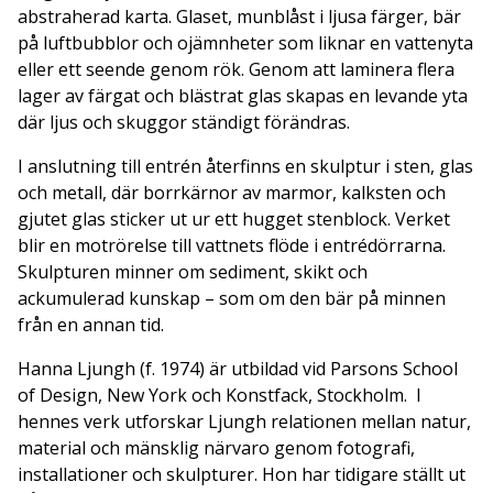
abstraherad karta. Glaset, munblåst i ljusa färger, bär
på luftbubblor och ojämnheter som liknar en vattenyta
eller ett seende genom rök. Genom att laminera flera
lager av färgat och blästrat glas skapas en levande yta
där ljus och skuggor ständigt förändras.
I anslutning till entrén återfinns en skulptur i sten, glas
och metall, där borrkärnor av marmor, kalksten och
gjutet glas sticker ut ur ett hugget stenblock. Verket
blir en motrörelse till vattnets flöde i entrédörrarna.
Skulpturen minner om sediment, skikt och
ackumulerad kunskap – som om den bär på minnen
från en annan tid.
Hanna Ljungh (f. 1974) är utbildad vid Parsons School
of Design, New York och Konstfack, Stockholm. I
hennes verk utforskar Ljungh relationen mellan natur,
material och mänsklig närvaro genom fotografi,
installationer och skulpturer. Hon har tidigare ställt ut