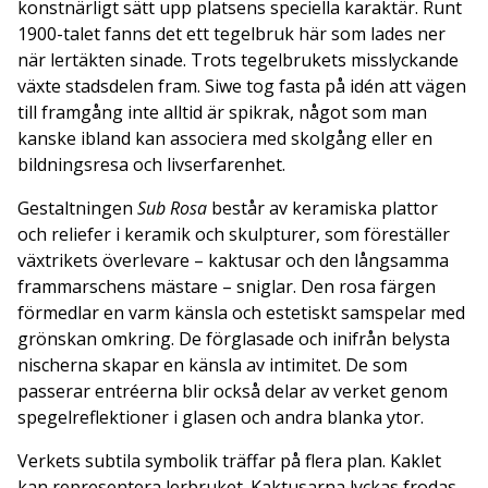
konstnärligt sätt upp platsens speciella karaktär. Runt
1900-talet fanns det ett tegelbruk här som lades ner
när lertäkten sinade. Trots tegelbrukets misslyckande
växte stadsdelen fram. Siwe tog fasta på idén att vägen
till framgång inte alltid är spikrak, något som man
kanske ibland kan associera med skolgång eller en
bildningsresa och livserfarenhet.
Gestaltningen
Sub Rosa
består av keramiska plattor
och reliefer i keramik och skulpturer, som föreställer
växtrikets överlevare – kaktusar och den långsamma
frammarschens mästare – sniglar. Den rosa färgen
förmedlar en varm känsla och estetiskt samspelar med
grönskan omkring. De förglasade och inifrån belysta
nischerna skapar en känsla av intimitet. De som
passerar entréerna blir också delar av verket genom
spegelreflektioner i glasen och andra blanka ytor.
Verkets subtila symbolik träffar på flera plan. Kaklet
kan representera lerbruket. Kaktusarna lyckas frodas