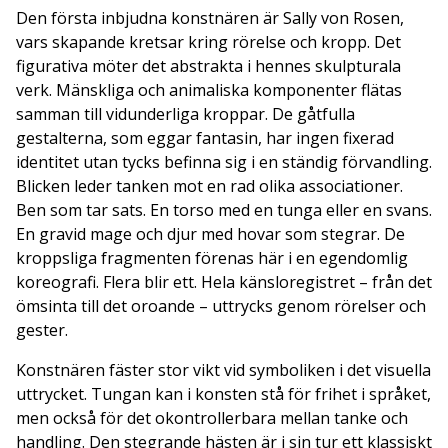
Den första inbjudna konstnären är Sally von Rosen,
vars skapande kretsar kring rörelse och kropp. Det
figurativa möter det abstrakta i hennes skulpturala
verk. Mänskliga och animaliska komponenter flätas
samman till vidunderliga kroppar. De gåtfulla
gestalterna, som eggar fantasin, har ingen fixerad
identitet utan tycks befinna sig i en ständig förvandling.
Blicken leder tanken mot en rad olika associationer.
Ben som tar sats. En torso med en tunga eller en svans.
En gravid mage och djur med hovar som stegrar. De
kroppsliga fragmenten förenas här i en egendomlig
koreografi. Flera blir ett. Hela känsloregistret – från det
ömsinta till det oroande – uttrycks genom rörelser och
gester.
Konstnären fäster stor vikt vid symboliken i det visuella
uttrycket. Tungan kan i konsten stå för frihet i språket,
men också för det okontrollerbara mellan tanke och
handling. Den stegrande hästen är i sin tur ett klassiskt