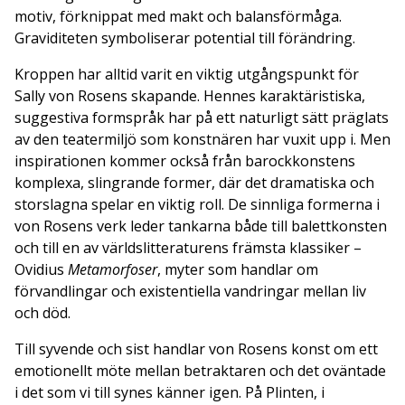
motiv, förknippat med makt och balansförmåga.
Graviditeten symboliserar potential till förändring.
Kroppen har alltid varit en viktig utgångspunkt för
Sally von Rosens skapande. Hennes karaktäristiska,
suggestiva formspråk har på ett naturligt sätt präglats
av den teatermiljö som konstnären har vuxit upp i. Men
inspirationen kommer också från barockkonstens
komplexa, slingrande former, där det dramatiska och
storslagna spelar en viktig roll. De sinnliga formerna i
von Rosens verk leder tankarna både till balettkonsten
och till en av världslitteraturens främsta klassiker –
Ovidius
Metamorfoser
, myter som handlar om
förvandlingar och existentiella vandringar mellan liv
och död.
Till syvende och sist handlar von Rosens konst om ett
emotionellt möte mellan betraktaren och det oväntade
i det som vi till synes känner igen. På Plinten, i