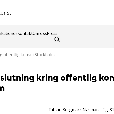
konst
ikationer
Kontakt
Om oss
Press
g offentlig konst i Stockholm
slutning kring offentlig kon
m
Fabian Bergmark Näsman, "Fig. 31"