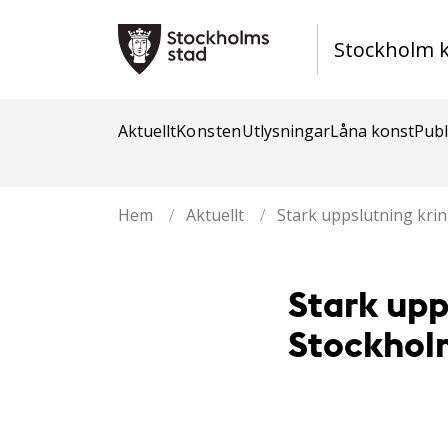
Stockholm 
Aktuellt
Konsten
Utlysningar
Låna konst
Publ
Hem
/
Aktuellt
/
Stark uppslutning krin
Stark upp
Stockhol