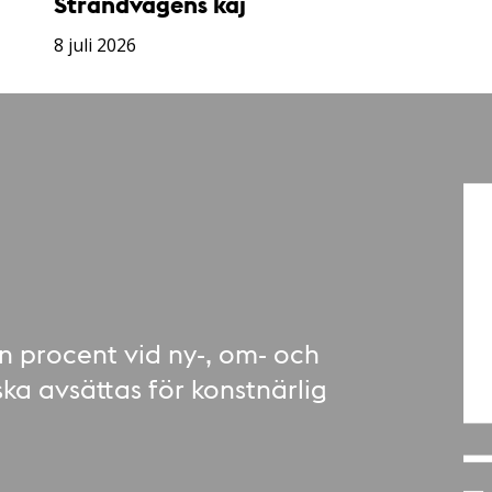
Strandvägens kaj
8 juli 2026
n procent vid ny-, om- och
ska avsättas för konstnärlig