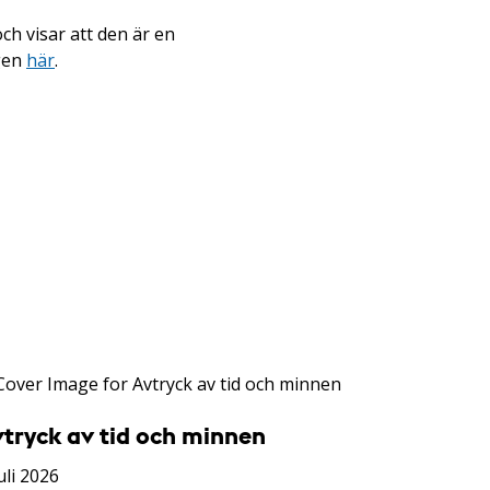
ch visar att den är en
gen
här
.
vtryck av tid och minnen
uli 2026