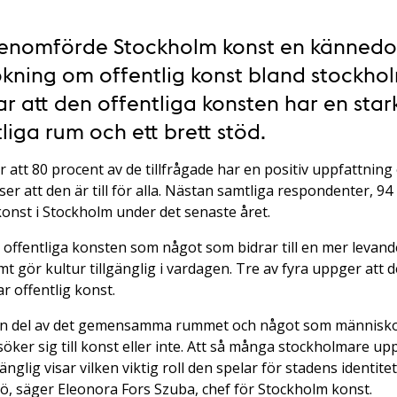
 genomförde Stockholm konst en känned
ökning om offentlig konst bland stockho
ar att den offentliga konsten har en star
liga rum och ett brett stöd.
att 80 procent av de tillfrågade har en positiv uppfattning 
r att den är till för alla. Nästan samtliga respondenter, 94
 konst i Stockholm under det senaste året.
offentliga konsten som något som bidrar till en mer levande
t gör kultur tillgänglig i vardagen. Tre av fyra uppger att 
r offentlig konst.
 en del av det gemensamma rummet och något som människor
söker sig till konst eller inte. Att så många stockholmare u
gänglig visar vilken viktig roll den spelar för stadens identite
, säger Eleonora Fors Szuba, chef för Stockholm konst.