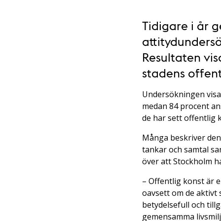
Tidigare i år
attitydunders
Resultaten vis
stadens offent
Undersökningen visar 
medan 84 procent anse
de har sett offentlig
Många beskriver den 
tankar och samtal sam
över att Stockholm ha
– Offentlig konst är
oavsett om de aktivt 
betydelsefull och till
gemensamma livsmiljö