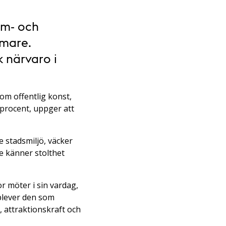
om- och
lmare.
k närvaro i
om offentlig konst,
 procent, uppger att
 stadsmiljö, väcker
de känner stolthet
 möter i sin vardag,
pplever den som
t, attraktionskraft och