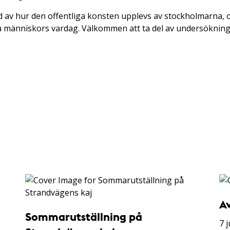
d av hur den offentliga konsten upplevs av stockholmarna, o
a människors vardag. Välkommen att ta del av undersöknin
A
Sommarutställning på
7 j