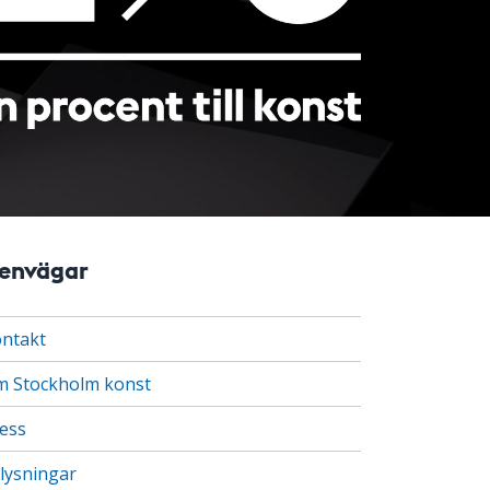
envägar
ntakt
 Stockholm konst
ess
lysningar