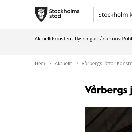
Stockholm 
Aktuellt
Konsten
Utlysningar
Låna konst
Publ
Hem
/
Aktuellt
/
Vårbergs jättar ​Konstn
Vårbergs 