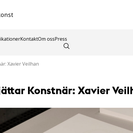
konst
ikationer
Kontakt
Om oss
Press
är: Xavier Veilhan
jättar ​Konstnär: Xavier Vei