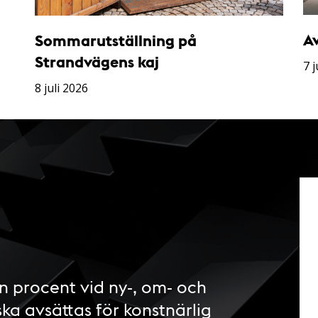
A
Sommarutställning på
Strandvägens kaj
7 j
8 juli 2026
n procent vid ny-, om- och
ska avsättas för konstnärlig