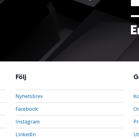
Följ
G
Nyhetsbrev
Ko
Facebook
Om
Instagram
Pr
LinkedIn
Ut