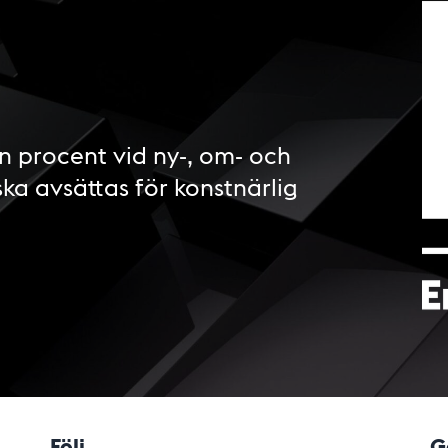
n procent vid ny-, om- och
ska avsättas för konstnärlig
Följ
G