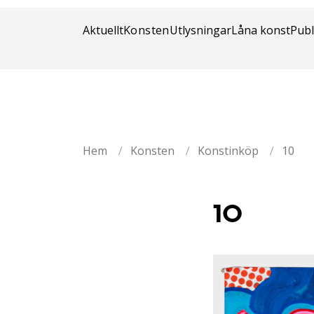
Stockholm 
Aktuellt
Konsten
Utlysningar
Låna konst
Publ
Hem
/
Konsten
/
Konstinköp
/
10
10