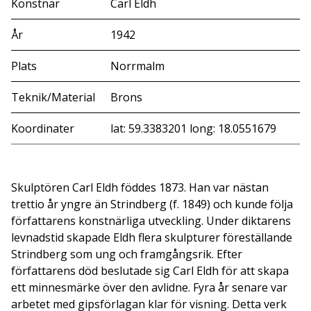
Konstnär
Carl Eldh
År
1942
Plats
Norrmalm
Teknik/Material
Brons
Koordinater
lat: 59.3383201 long: 18.0551679
Skulptören Carl Eldh föddes 1873. Han var nästan
trettio år yngre än Strindberg (f. 1849) och kunde följa
författarens konstnärliga utveckling. Under diktarens
levnadstid skapade Eldh flera skulpturer föreställande
Strindberg som ung och framgångsrik. Efter
författarens död beslutade sig Carl Eldh för att skapa
ett minnesmärke över den avlidne. Fyra år senare var
arbetet med gipsförlagan klar för visning. Detta verk