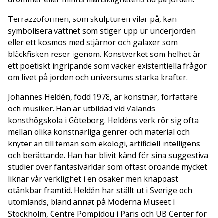
Terrazzoformen, som skulpturen vilar på, kan
symbolisera vattnet som stiger upp ur underjorden
eller ett kosmos med stjärnor och galaxer som
bläckfisken reser igenom. Konstverket som helhet är
ett poetiskt ingripande som väcker existentiella frågor
om livet på jorden och universums starka krafter.
Johannes Heldén, född 1978, är konstnär, författare
och musiker. Han är utbildad vid Valands
konsthögskola i Göteborg. Heldéns verk rör sig ofta
mellan olika konstnärliga genrer och material och
knyter an till teman som ekologi, artificiell intelligens
och berättande. Han har blivit känd för sina suggestiva
studier över fantasivärldar som oftast oroande mycket
liknar vår verklighet i en osäker men knappast
otänkbar framtid. Heldén har ställt ut i Sverige och
utomlands, bland annat på Moderna Museet i
Stockholm, Centre Pompidou i Paris och UB Center for