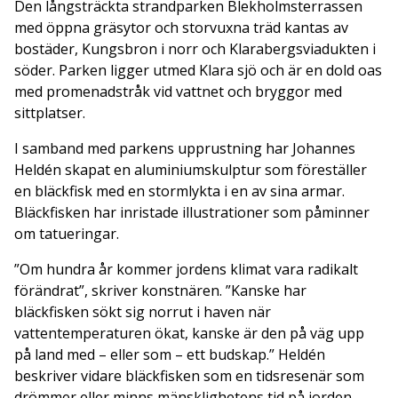
Den långsträckta strandparken Blekholmsterrassen
med öppna gräsytor och storvuxna träd kantas av
bostäder, Kungsbron i norr och Klarabergsviadukten i
söder. Parken ligger utmed Klara sjö och är en dold oas
med promenadstråk vid vattnet och bryggor med
sittplatser.
I samband med parkens upprustning har Johannes
Heldén skapat en aluminiumskulptur som föreställer
en bläckfisk med en stormlykta i en av sina armar.
Bläckfisken har inristade illustrationer som påminner
om tatueringar.
”Om hundra år kommer jordens klimat vara radikalt
förändrat”, skriver konstnären. ”Kanske har
bläckfisken sökt sig norrut i haven när
vattentemperaturen ökat, kanske är den på väg upp
på land med – eller som – ett budskap.” Heldén
beskriver vidare bläckfisken som en tidsresenär som
drömmer eller minns mänsklighetens tid på jorden.