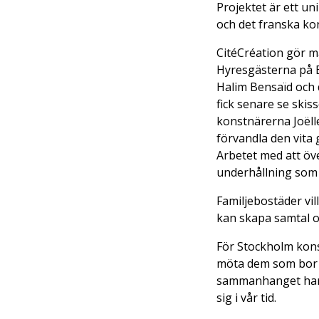
Projektet är ett u
och det franska ko
CitéCréation gör m
Hyresgästerna på 
Halim Bensaïd och d
fick senare se skiss
konstnärerna Joëlle
förvandla den vita
Arbetet med att öve
underhållning som 
Familjebostäder vil
kan skapa samtal oc
För Stockholm konst
möta dem som bor oc
sammanhanget har de
sig i vår tid.