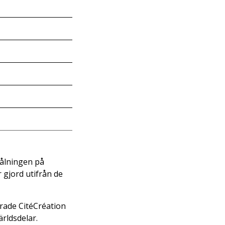
målningen på
 gjord utifrån de
erade CitéCréation
rldsdelar.