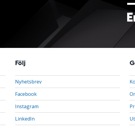
Följ
G
Nyhetsbrev
Ko
Facebook
Om
Instagram
Pr
LinkedIn
Ut