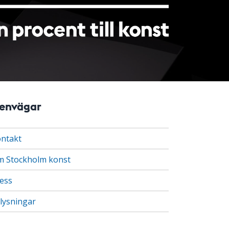
envägar
ntakt
 Stockholm konst
ess
lysningar