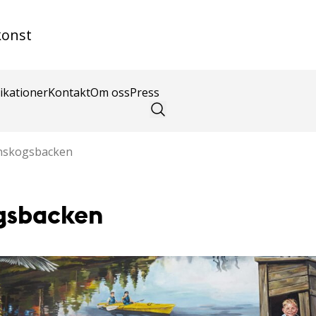
konst
ikationer
Kontakt
Om oss
Press
nskogsbacken
gsbacken