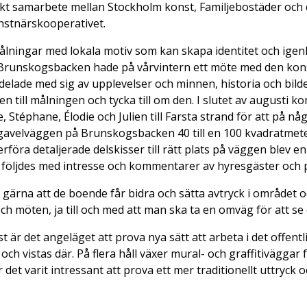
nikt samarbete mellan Stockholm konst, Familjebostäder och
nstnärskooperativet.
ålningar med lokala motiv som kan skapa identitet och igen
Brunskogsbacken hade på vårvintern ett möte med den kons
elade med sig av upplevelser och minnen, historia och bilde
en till målningen och tycka till om den. I slutet av augusti k
, Stéphane, Élodie och Julien till Farsta strand för att på nå
 gavelväggen på Brunskogsbacken 40 till en 100 kvadratmete
rföra detaljerade delskisser till rätt plats på väggen blev en
följdes med intresse och kommentarer av hyresgäster och 
l gärna att de boende får bidra och sätta avtryck i området 
h möten, ja till och med att man ska ta en omväg för att se
 är det angeläget att prova nya sätt att arbeta i det offen
h vistas där. På flera håll växer mural- och graffitiväggar 
t varit intressant att prova ett mer traditionellt uttryck o