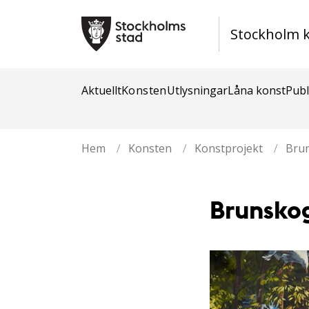
Stockholm 
Aktuellt
Konsten
Utlysningar
Låna konst
Publ
Hem
/
Konsten
/
Konstprojekt
/
Bru
Brunsko