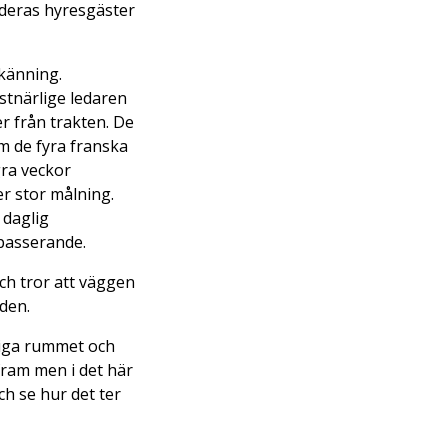
 deras hyresgäster
känning.
tnärlige ledaren
r från trakten. De
om de fyra franska
gra veckor
r stor målning.
 daglig
passerande.
och tror att väggen
 den.
tliga rummet och
fram men i det här
ch se hur det ter