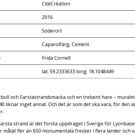
CitéCréation
2016
Söderort
Caparolfärg, Cement
e
Frida Cornell
lat: 59.2333633 long: 18.1048449
fotboll och Farstastrandsmacka och en trebent hare – mural
liknar inget annat. Och det är som det ska vara, för den är
r.
arsta strand är det första uppdraget i Sverige för Lyonbas
 målat fler än 650 monumentala fresker i flera länder och vä