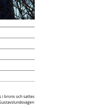
s i brons och sattes
d Gustavslundsvägen