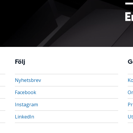
Följ
G
Nyhetsbrev
Ko
Facebook
Om
Instagram
Pr
LinkedIn
Ut