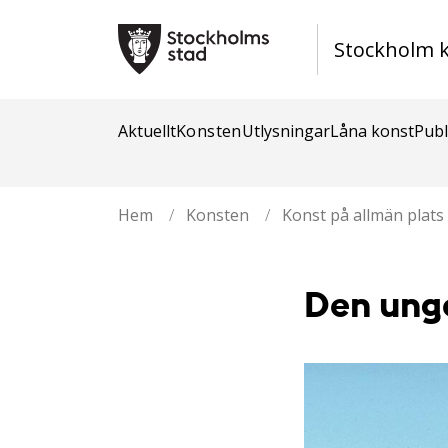
Stockholm 
Aktuellt
Konsten
Utlysningar
Låna konst
Publ
Hem
/
Konsten
/
Konst på allmän plats
Den unge