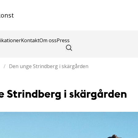
konst
ikationer
Kontakt
Om oss
Press
/
Den unge Strindberg i skärgården
 Strindberg i skärgården