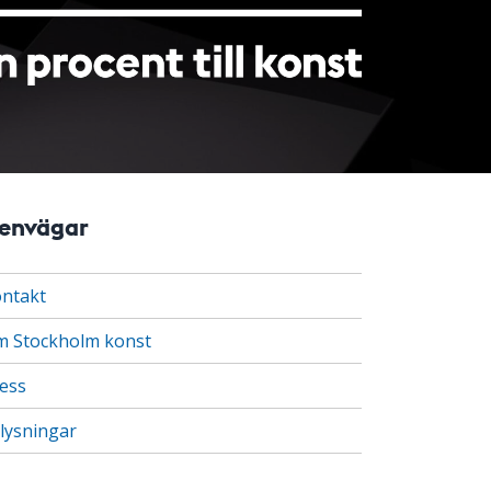
envägar
ntakt
 Stockholm konst
ess
lysningar