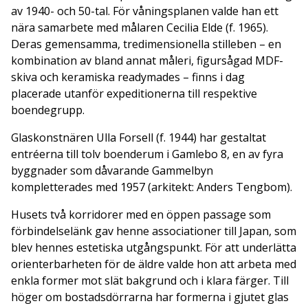
av 1940- och 50-tal. För våningsplanen valde han ett
nära samarbete med målaren Cecilia Elde (f. 1965).
Deras gemensamma, tredimensionella stilleben – en
kombination av bland annat måleri, figursågad MDF-
skiva och keramiska readymades – finns i dag
placerade utanför expeditionerna till respektive
boendegrupp.
Glaskonstnären Ulla Forsell (f. 1944) har gestaltat
entréerna till tolv boenderum i Gamlebo 8, en av fyra
byggnader som dåvarande Gammelbyn
kompletterades med 1957 (arkitekt: Anders Tengbom).
Husets två korridorer med en öppen passage som
förbindelselänk gav henne associationer till Japan, som
blev hennes estetiska utgångspunkt. För att underlätta
orienterbarheten för de äldre valde hon att arbeta med
enkla former mot slät bakgrund och i klara färger. Till
höger om bostadsdörrarna har formerna i gjutet glas