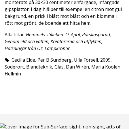
monterats på 30×30 centimeter enfärgade, infärgade
gipsplattor. I dag hjälper till exempel en citron mot gul
bakgrund, en prick i blått mot blått och en blomma i
rött mot grönt, de boende att hitta hem.
Alla titlar:
Hemmets stilleben: Ö
;
April
;
Porslinsparad
;
Genom eld och vatten
;
Kreatörerna och utflykten
;
Hälsningar från Oz
;
Lampkronor
Cecilia Elde, Per B Sundberg, Ulla Forsell, 2009,
Söderort, Blandteknik, Glas, Dan Wirén, Maria Koolen
Hellmin