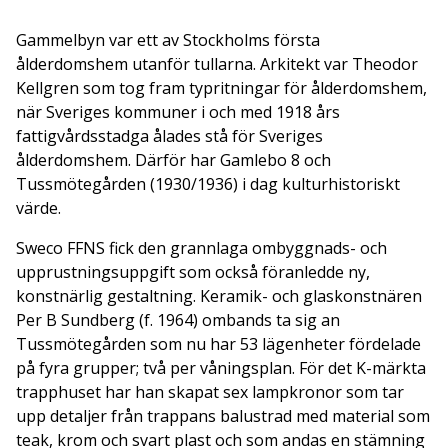
Gammelbyn var ett av Stockholms första
ålderdomshem utanför tullarna. Arkitekt var Theodor
Kellgren som tog fram typritningar för ålderdomshem,
när Sveriges kommuner i och med 1918 års
fattigvårdsstadga ålades stå för Sveriges
ålderdomshem. Därför har Gamlebo 8 och
Tussmötegården (1930/1936) i dag kulturhistoriskt
värde.
Sweco FFNS fick den grannlaga ombyggnads- och
upprustningsuppgift som också föranledde ny,
konstnärlig gestaltning. Keramik- och glaskonstnären
Per B Sundberg (f. 1964) ombands ta sig an
Tussmötegården som nu har 53 lägenheter fördelade
på fyra grupper; två per våningsplan. För det K-märkta
trapphuset har han skapat sex lampkronor som tar
upp detaljer från trappans balustrad med material som
teak, krom och svart plast och som andas en stämning