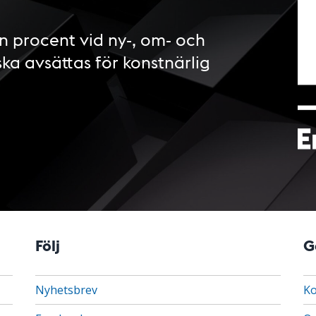
n procent vid ny-, om- och
ska avsättas för konstnärlig
Följ
G
Nyhetsbrev
Ko