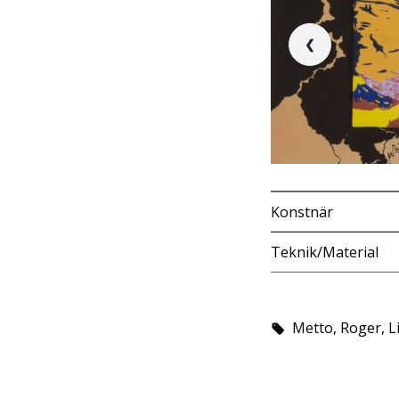
❮
Konstnär
Teknik/Material
​Metto,​ ​Roger, L