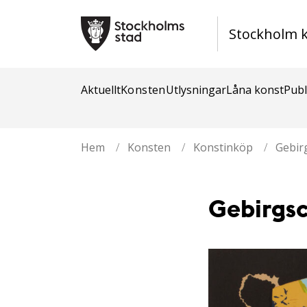
Stockholm 
Aktuellt
Konsten
Utlysningar
Låna konst
Publ
Hem
/
Konsten
/
Konstinköp
/
Gebirg
Gebirgsc