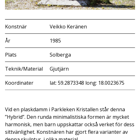
Konstnär
Veikko Keränen
År
1985
Plats
Solberga
Teknik/Material
Gjutjärn
Koordinater
lat: 59.2873348 long: 18.0023675
Vid en plaskdamm i Parkleken Kristallen står denna
”Hybrid”. Den runda minimalistiska formen är mycket
harmonisk, men barn uppskattar också verket för dess
sittvänlighet. Konstnären har gjort flera varianter av
denna skulptur, i olika material.