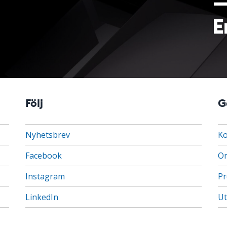
Följ
G
Nyhetsbrev
Ko
Facebook
Om
Instagram
Pr
LinkedIn
Ut