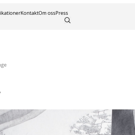
konst
ikationer
Kontakt
Om oss
Press
nge
e