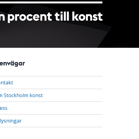
envägar
ntakt
 Stockholm konst
ess
lysningar