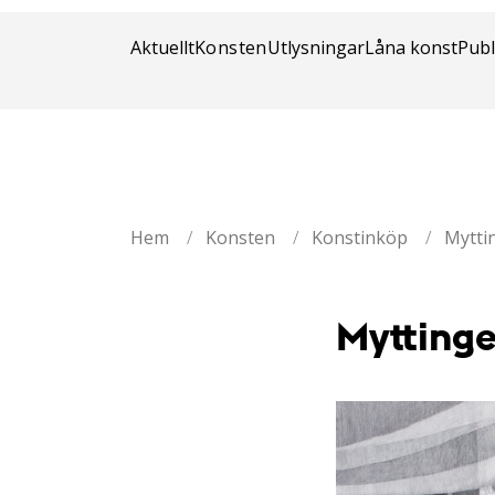
Stockholm 
Aktuellt
Konsten
Utlysningar
Låna konst
Publ
Hem
/
Konsten
/
Konstinköp
/
Mytti
Mytting