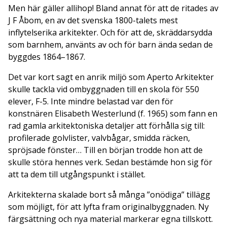
Men här gäller allihop! Bland annat för att de ritades av
J F Åbom, en av det svenska 1800-­talets mest
inflytelserika arkitekter. Och för att de, skräddarsydda
som barn­hem, använts av och för barn ända sedan de
byggdes 1864–1867.
Det var kort sagt en anrik miljö som Aperto Arkitekter
skulle tackla vid ombyggnaden till en skola för 550
elever, F-5. Inte mindre belastad var den för
konstnären Elisabeth Westerlund (f. 1965) som fann en
rad gamla arkitektoniska detaljer att förhålla sig till:
profilerade golvlister, valvbågar, smidda räcken,
spröjsade fönster… Till en början trodde hon att de
skulle störa hennes verk. Sedan bestämde hon sig för
att ta dem till utgångspunkt i stället.
Arkitekterna skalade bort så många ”onödiga” tillägg
som möjligt, för att lyfta fram originalbyggnaden. Ny
färg­sättning och nya material markerar egna tillskott.