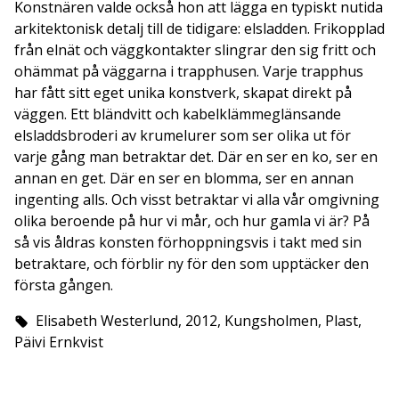
Konstnä­ren valde också hon att lägga en typiskt nutida
arkitekto­nisk detalj till de tidigare: elsladden. Frikopplad
från elnät och väggkontakter slingrar den sig fritt och
ohämmat på väggarna i trapphusen. Varje trapphus
har fått sitt eget unika konstverk, skapat direkt på
väggen. Ett bländvitt och kabelklämme­glänsande
elsladdsbroderi av krumelurer som ser olika ut för
varje gång man betraktar det. Där en ser en ko, ser en
annan en get. Där en ser en blomma, ser en annan
ingenting alls. Och visst betraktar vi alla vår omgivning
olika beroende på hur vi mår, och hur gamla vi är? På
så vis åldras konsten förhoppningsvis i takt med sin
betraktare, och förblir ny för den som upptäcker den
första gången.
Elisabeth Westerlund, 2012, Kungsholmen, Plast,
Päivi Ernkvist