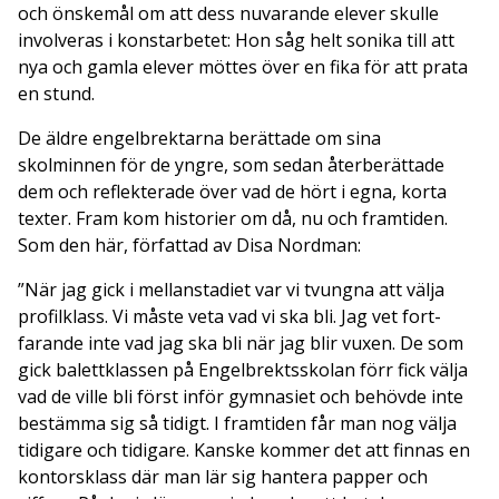
och önskemål om att dess nuvarande elever skulle
involveras i konstarbetet: Hon såg helt sonika till att
nya och gamla elever möttes över en fika för att prata
en stund.
De äldre engelbrektarna berättade om sina
skolminnen för de yngre, som sedan återberättade
dem och reflekterade över vad de hört i egna, korta
texter. Fram kom historier om då, nu och framtiden.
Som den här, författad av Disa Nordman:
”När jag gick i mellanstadiet var vi tvungna att välja
profilklass. Vi måste veta vad vi ska bli. Jag vet fort-
farande inte vad jag ska bli när jag blir vuxen. De som
gick balettklassen på Engelbrektsskolan förr fick välja
vad de ville bli först inför gymnasiet och behövde inte
bestämma sig så tidigt. I framtiden får man nog välja
tidigare och tidigare. Kanske kommer det att finnas en
kontorsklass där man lär sig hantera papper och