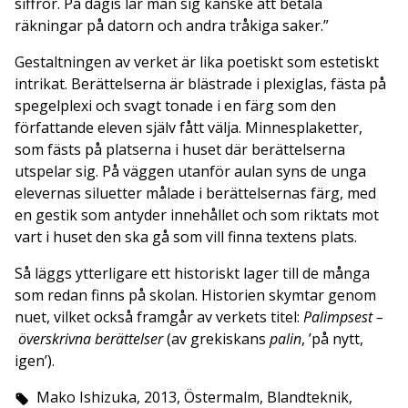
siffror. På dagis lär man sig kanske att betala
räkningar på datorn och andra tråkiga saker.”
Gestaltningen av verket är lika poetiskt som estetiskt
intrikat. Berättelserna är blästrade i plexiglas, fästa på
spegelplexi och svagt tonade i en färg som den
författande eleven själv fått välja. Minnesplaketter,
som fästs på platserna i huset där berättelserna
utspelar sig. På väggen utanför aulan syns de unga
elevernas siluetter målade i berättelsernas färg, med
en gestik som antyder innehållet och som riktats mot
vart i huset den ska gå som vill finna textens plats.
Så läggs ytterligare ett historiskt lager till de många
som redan finns på skolan. Historien skymtar genom
nuet, vilket också framgår av verkets titel:
Palimpsest –
överskrivna berättelser
(av grekiskans
palin
, ’på nytt,
igen’).
Mako Ishizuka, 2013, Östermalm, Blandteknik,