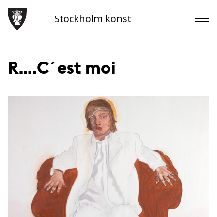
Stockholm konst
R….C´est moi