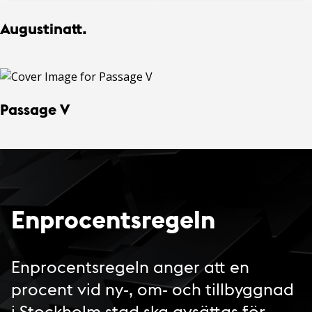
Augustinatt.
Passage V
Enprocentsregeln
Enprocentsregeln anger att en
procent vid ny-, om- och tillbyggnad
i Stockholm stad ska avsättas för