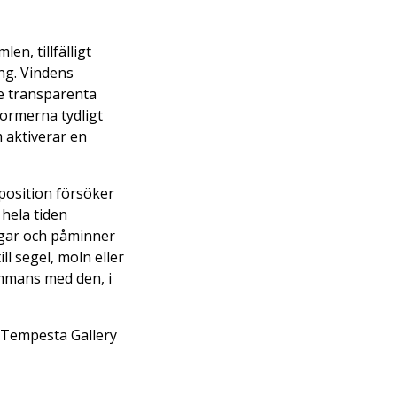
n, tillfälligt
ng. Vindens
De transparenta
formerna tydligt
m aktiverar en
position försöker
 hela tiden
ngar och påminner
l segel, moln eller
ammans med den, i
, Tempesta Gallery