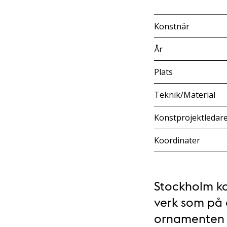
Konstnär
År
Plats
Teknik/Material
Konstprojektledar
Koordinater
Stockholm ko
verk som på o
ornamenten l