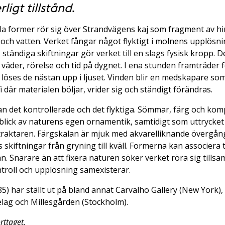
ligt tillstånd
.
la former rör sig över Strandvägens kaj som fragment av himle
 och vatten. Verket fångar något flyktigt i molnens upplösni
s ständiga skiftningar gör verket till en slags fysisk kropp. 
väder, rörelse och tid på dygnet. I ena stunden framträder 
 löses de nästan upp i ljuset. Vinden blir en medskapare so
där materialen böljar, vrider sig och ständigt förändras.
lan det kontrollerade och det flyktiga. Sömmar, färg och kom
nblick av naturens egen ornamentik, samtidigt som uttrycket
traktaren. Färgskalan är mjuk med akvarelliknande övergå
iftningar från gryning till kväll. Formerna kan associera til
 Snarare än att fixera naturen söker verket röra sig tills
ontroll och upplösning samexisterar.
85) har ställt ut på bland annat Carvalho Gallery (New York)
elag och Millesgården (Stockholm).
orttaget.