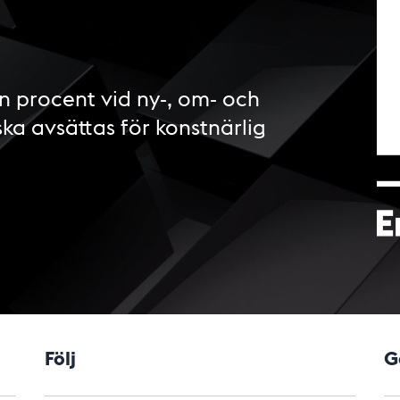
n procent vid ny-, om- och
ska avsättas för konstnärlig
Följ
G