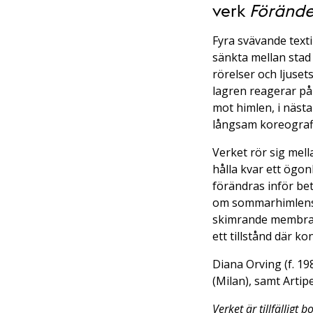
verk
Föränder
Fyra svävande texti
sänkta mellan stad
rörelser och ljuset
lagren reagerar på 
mot himlen, i nästa
långsam koreografi 
Verket rör sig mel
hålla kvar ett ögo
förändras inför be
om sommarhimlens sk
skimrande membran.
ett tillstånd där k
Diana Orving (f. 19
(Milan), samt Artip
Verket är tillfälligt b