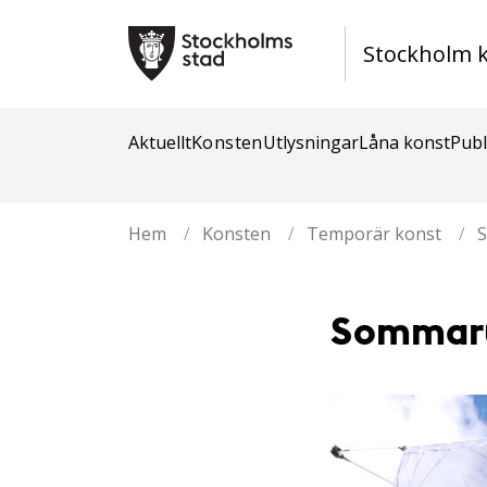
Stockholm 
Aktuellt
Konsten
Utlysningar
Låna konst
Publ
Hem
/
Konsten
/
Temporär konst
/
S
Sommaru