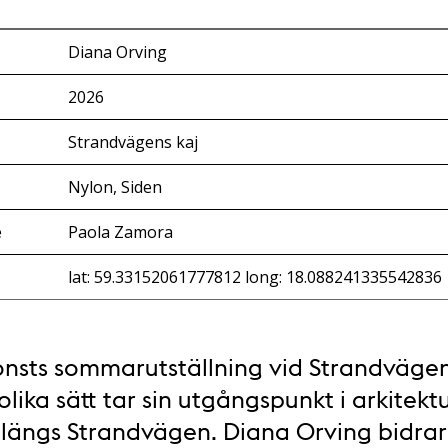
Diana Orving
2026
Strandvägens kaj
Nylon, Siden
e
Paola Zamora
lat: 59.33152061777812 long: 18.088241335542836
nsts sommarutställning vid Strandvägen
lika sätt tar sin utgångspunkt i arkitek
ängs Strandvägen. Diana Orving bidrar 