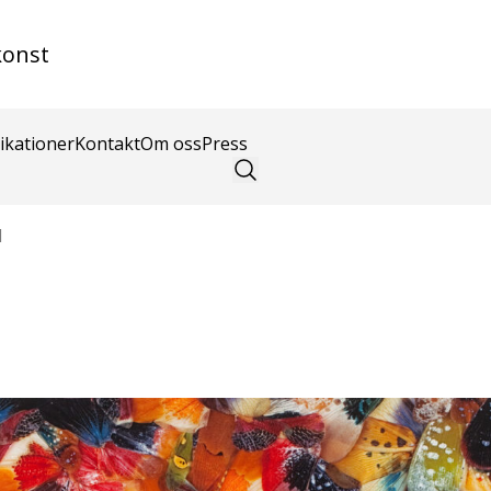
konst
ikationer
Kontakt
Om oss
Press
d