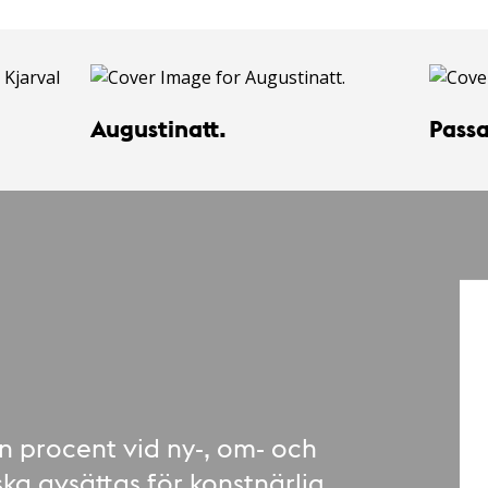
Augustinatt.
Pass
n procent vid ny-, om- och
ska avsättas för konstnärlig