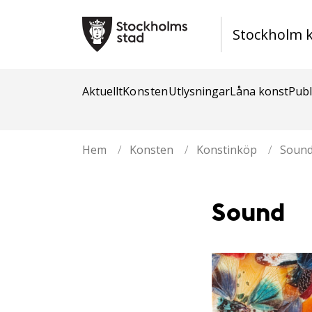
Stockholm 
Aktuellt
Konsten
Utlysningar
Låna konst
Publ
Hem
/
Konsten
/
Konstinköp
/
Soun
Sound