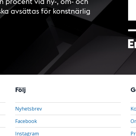
n procent vid ny-, om- och
ska avsättas för konstnärlig
Följ
G
Nyhetsbrev
Ko
Facebook
Om
Instagram
Pr