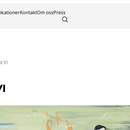
konst
ikationer
Kontakt
Om oss
Press
d VI
VI