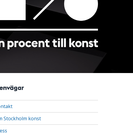
envägar
ntakt
 Stockholm konst
ess