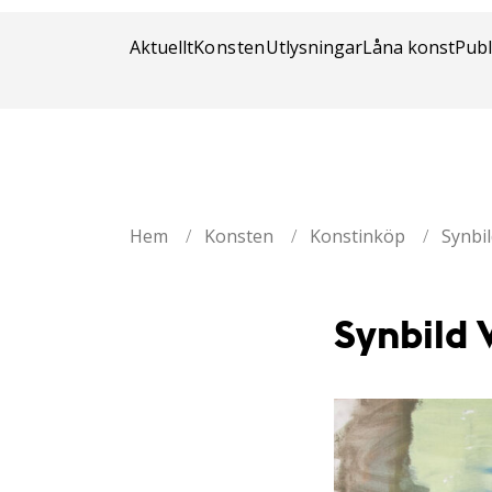
Stockholm 
Aktuellt
Konsten
Utlysningar
Låna konst
Publ
Hem
/
Konsten
/
Konstinköp
/
Synbil
Synbild 