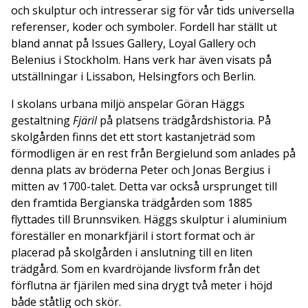
och skulptur och intresserar sig för vår tids universella
referenser, koder och symboler. Fordell har ställt ut
bland annat på Issues Gallery, Loyal Gallery och
Belenius i Stockholm. Hans verk har även visats på
utställningar i Lissabon, Helsingfors och Berlin.
I skolans urbana miljö anspelar Göran Häggs
gestaltning
Fjäril
på platsens trädgårdshistoria. På
skolgården finns det ett stort kastanjeträd som
förmodligen är en rest från Bergielund som anlades på
denna plats av bröderna Peter och Jonas Bergius i
mitten av 1700-talet. Detta var också ursprunget till
den framtida Bergianska trädgården som 1885
flyttades till Brunnsviken. Häggs skulptur i aluminium
föreställer en monarkfjäril i stort format och är
placerad på skolgården i anslutning till en liten
trädgård. Som en kvardröjande livsform från det
förflutna är fjärilen med sina drygt två meter i höjd
både ståtlig och skör.