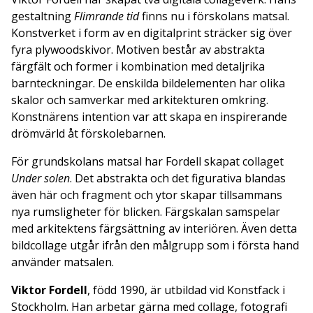
gestaltning
Flimrande tid
finns nu i förskolans matsal.
Konstverket i form av en digitalprint sträcker sig över
fyra plywoodskivor. Motiven består av abstrakta
färgfält och former i kombination med detaljrika
barnteckningar. De enskilda bildelementen har olika
skalor och samverkar med arkitekturen omkring.
Konstnärens intention var att skapa en inspirerande
drömvärld åt förskolebarnen.
För grundskolans matsal har Fordell skapat collaget
Under solen
. Det abstrakta och det figurativa blandas
även här och fragment och ytor skapar tillsammans
nya rumsligheter för blicken. Färgskalan samspelar
med arkitektens färgsättning av interiören. Även detta
bildcollage utgår ifrån den målgrupp som i första hand
använder matsalen.
Viktor Fordell
, född 1990, är utbildad vid Konstfack i
Stockholm. Han arbetar gärna med collage, fotografi