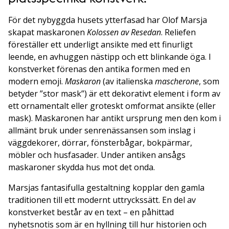
För det nybyggda husets ytterfasad har Olof Marsja
skapat maskaronen
Kolossen av Resedan
. Reliefen
föreställer ett underligt ansikte med ett finurligt
leende, en avhuggen nästipp och ett blinkande öga. I
konstverket förenas den antika formen med en
modern emoji.
Maskaron
(av italienska
mascherone
, som
betyder ”stor mask”) är ett dekorativt element i form av
ett ornamentalt eller groteskt omformat ansikte (eller
mask). Maskaronen har antikt ursprung men den kom i
allmänt bruk under senrenässansen som inslag i
väggdekorer, dörrar, fönsterbågar, bokpärmar,
möbler och husfasader. Under antiken ansågs
maskaroner skydda hus mot det onda.
Marsjas fantasifulla gestaltning kopplar den gamla
traditionen till ett modernt uttryckssätt. En del av
konstverket består av en text – en påhittad
nyhetsnotis som är en hyllning till hur historien och