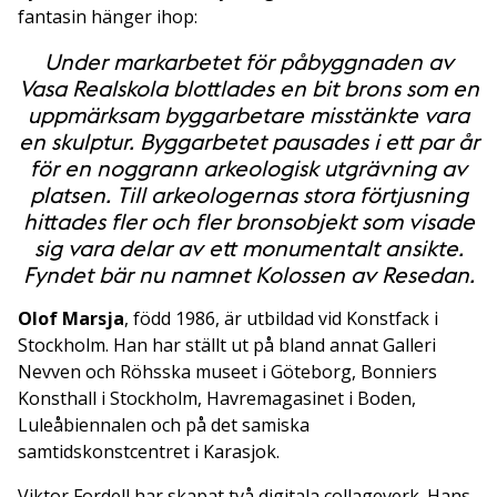
fantasin hänger ihop:
Under markarbetet för påbyggnaden av
Vasa Realskola blottlades en bit brons som en
uppmärksam byggarbetare misstänkte vara
en skulptur. Byggarbetet pausades i ett par år
för en noggrann arkeologisk utgrävning av
platsen. Till arkeologernas stora förtjusning
hittades fler och fler bronsobjekt som visade
sig vara delar av ett monumentalt ansikte.
Fyndet bär nu namnet Kolossen av Resedan.
Olof Marsja
, född 1986, är utbildad vid Konstfack i
Stockholm. Han har ställt ut på bland annat Galleri
Nevven och Röhsska museet i Göteborg, Bonniers
Konsthall i Stockholm, Havremagasinet i Boden,
Luleåbiennalen och på det samiska
samtidskonstcentret i Karasjok.
Viktor Fordell har skapat två digitala collageverk. Hans