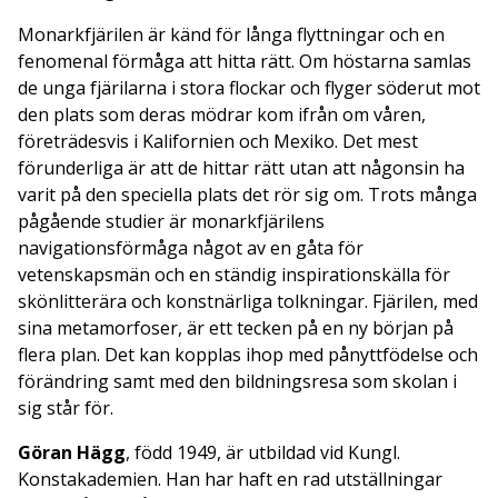
Monarkfjärilen är känd för långa flyttningar och en
fenomenal förmåga att hitta rätt. Om höstarna samlas
de unga fjärilarna i stora flockar och flyger söderut mot
den plats som deras mödrar kom ifrån om våren,
företrädesvis i Kalifornien och Mexiko. Det mest
förunderliga är att de hittar rätt utan att någonsin ha
varit på den speciella plats det rör sig om. Trots många
pågående studier är monarkfjärilens
navigationsförmåga något av en gåta för
vetenskapsmän och en ständig inspirationskälla för
skönlitterära och konstnärliga tolkningar. Fjärilen, med
sina metamorfoser, är ett tecken på en ny början på
flera plan. Det kan kopplas ihop med pånyttfödelse och
förändring samt med den bildningsresa som skolan i
sig står för.
Göran Hägg
, född 1949, är utbildad vid Kungl.
Konstakademien. Han har haft en rad utställningar