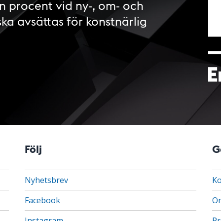
n procent vid ny-, om- och
ska avsättas för konstnärlig
Följ
G
Nyhetsbrev
Ko
Facebook
Om
Instagram
Pr