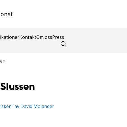
konst
ikationer
Kontakt
Om oss
Press
sen
 Slussen
rsken" av David Molander