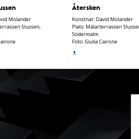
ussen
Återsken
avid Molander
Konstnär: David Molander
terrassen Slussen,
Plats: Mälarterrassen Slusse
Södermalm
Cairone
Foto: Giulia Cairone