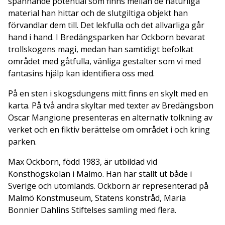
spännande potential som finns mellan de naturliga
material han hittar och de slutgiltiga objekt han
förvandlar dem till. Det lekfulla och det allvarliga går
hand i hand. I Bredängsparken har Ockborn bevarat
trollskogens magi, medan han samtidigt befolkat
området med gåtfulla, vänliga gestalter som vi med
fantasins hjälp kan identifiera oss med.
På en sten i skogsdungens mitt finns en skylt med en
karta. På två andra skyltar med texter av Bredängsbon
Oscar Mangione presenteras en alternativ tolkning av
verket och en fiktiv berättelse om området i och kring
parken.
Max Ockborn, född 1983, är utbildad vid
Konsthögskolan i Malmö. Han har ställt ut både i
Sverige och utomlands. Ockborn är representerad på
Malmö Konstmuseum, Statens konstråd, Maria
Bonnier Dahlins Stiftelses samling med flera.