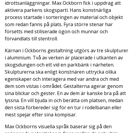
idrottsanläggningar. Max Ockborn fick i uppdrag att
aktivera parkens skogsparti. Hans konstnärliga
process startade i sorteringen av material och objekt
som redan fanns på plats. Fyra större stenar har
försetts med stiliserade ögon och munnar och
förvandlats till stentroll.
Kärnan i Ockborns gestaltning utgörs av tre skulpturer
i alu­minium. Två av verken är placerade i utkanten av
skogsdungen och ett vid en parkbänk i närheten.
Skulpturerna ska enligt konstnären uttrycka olika
egenskaper och interagera med var­ andra och med
dem som vistas i området. Gestalterna agerar genom
sina blickar och gester. En av dem är kanske bra på att
lyssna. En vill bjuda in och berätta om platsen, medan
den sista förbereder sig för en tur i rodelbanan eller
mest spejar efter sina kompisar.
Max Ockborns visuella språk baserar sig på den