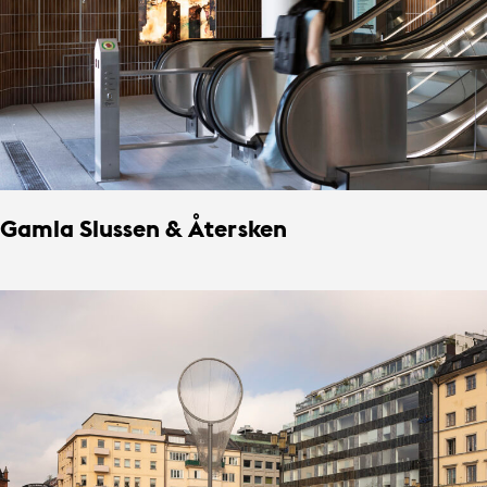
Gamla Slussen & Återsken