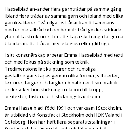
Hasselblad använder flera garntrådar på samma gång.
Ibland flera trådar av samma garn och ibland med olika
garnkvaliteter. Två ullgarnstrådar kan tillsammans
med en metalltråd och en bomullstråd ge den stickade
ytan olika strukturer. För att skapa skiftning i färgerna
blandas matta trådar med glansiga eller glittriga.
I sitt konstnärskap arbetar Emma Hasselblad med textil
och med fokus på stickning som teknik.
Tredimensionella skulpturer och rumsliga
gestaltningar skapas genom olika former, silhuetter,
texturer, färger och färgkombinationer. I sin praktik
undersöker hon stickning i relation till kropp,
arkitektur, historia och stickningstraditioner.
Emma Hasselblad, född 1991 och verksam i Stockholm,
är utbildad vid Konstfack i Stockholm och HDK Valand i
Göteborg. Hon har haft flera separatutställningar i
Sverige och har även deltagit i utställningar i till