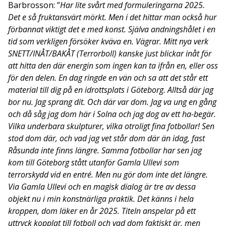
Barbrosson: ”
Har lite svårt med formuleringarna 2025.
Det e så fruktansvärt mörkt. Men i det hittar man också hur
förbannat viktigt det e med konst. Själva andningshålet i en
tid som verkligen försöker kväva en. Vägrar. Mitt nya verk
SNETT/INÅT/BAKÅT (Terrorboll) kanske just blickar inåt för
att hitta den där energin som ingen kan ta ifrån en, eller oss
för den delen. En dag ringde en vän och sa att det står ett
material till dig på en idrottsplats i Göteborg. Alltså där jag
bor nu. Jag sprang dit. Och där var dom. Jag va ung en gång
och då såg jag dom här i Solna och jag dog av ett ha-begär.
Vilka underbara skulpturer, vilka otroligt fina fotbollar! Sen
stod dom där, och vad jag vet står dom där än idag, fast
Råsunda inte finns längre. Samma fotbollar har sen jag
kom till Göteborg stått utanför Gamla Ullevi som
terrorskydd vid en entré. Men nu gör dom inte det längre.
Via Gamla Ullevi och en magisk dialog är tre av dessa
objekt nu i min konstnärliga praktik. Det känns i hela
kroppen, dom läker en år 2025. Titeln anspelar på ett
uttryck kopplat till fotboll och vad dom faktiskt är, men