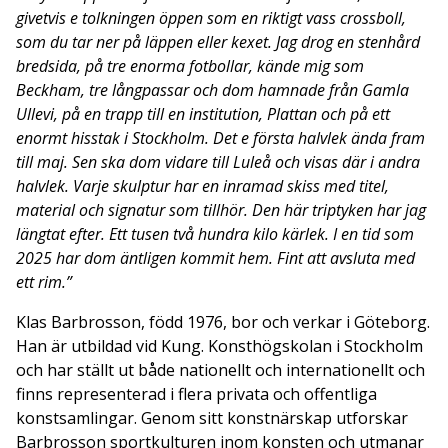
givetvis e tolkningen öppen som en riktigt vass crossboll,
som du tar ner på läppen eller kexet. Jag drog en stenhård
bredsida, på tre enorma fotbollar, kände mig som
Beckham, tre långpassar och dom hamnade från Gamla
Ullevi, på en trapp till en institution, Plattan och på ett
enormt hisstak i Stockholm. Det e första halvlek ända fram
till maj. Sen ska dom vidare till Luleå och visas där i andra
halvlek. Varje skulptur har en inramad skiss med titel,
material och signatur som tillhör. Den här triptyken har jag
längtat efter. Ett tusen två hundra kilo kärlek. I en tid som
2025 har dom äntligen kommit hem. Fint att avsluta med
ett rim.”
Klas Barbrosson, född 1976, bor och verkar i Göteborg.
Han är utbildad vid Kung. Konsthögskolan i Stockholm
och har ställt ut både nationellt och internationellt och
finns representerad i flera privata och offentliga
konstsamlingar. Genom sitt konstnärskap utforskar
Barbrosson sportkulturen inom konsten och utmanar