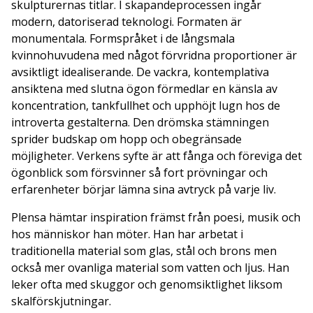
skulpturernas titlar. I skapandeprocessen ingår
modern, datoriserad teknologi. Formaten är
monumentala. Formspråket i de långsmala
kvinnohuvudena med något förvridna proportioner är
avsiktligt idealiserande. De vackra, kontemplativa
ansiktena med slutna ögon förmedlar en känsla av
koncentration, tankfullhet och upphöjt lugn hos de
introverta gestalterna. Den drömska stämningen
sprider budskap om hopp och obegränsade
möjligheter. Verkens syfte är att fånga och föreviga det
ögonblick som försvinner så fort prövningar och
erfarenheter börjar lämna sina avtryck på varje liv.
Plensa hämtar inspiration främst från poesi, musik och
hos människor han möter. Han har arbetat i
traditionella material som glas, stål och brons men
också mer ovanliga material som vatten och ljus. Han
leker ofta med skuggor och genomsiktlighet liksom
skalförskjutningar.